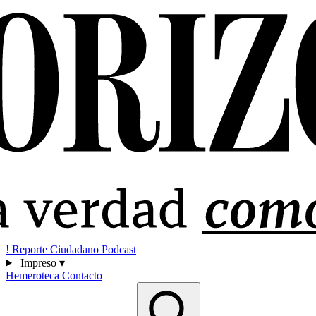
!
Reporte Ciudadano
Podcast
Impreso
▾
Hemeroteca
Contacto