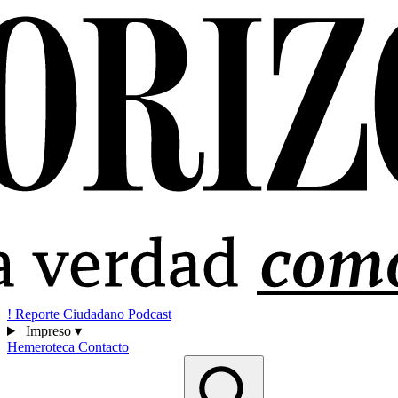
!
Reporte Ciudadano
Podcast
Impreso
▾
Hemeroteca
Contacto