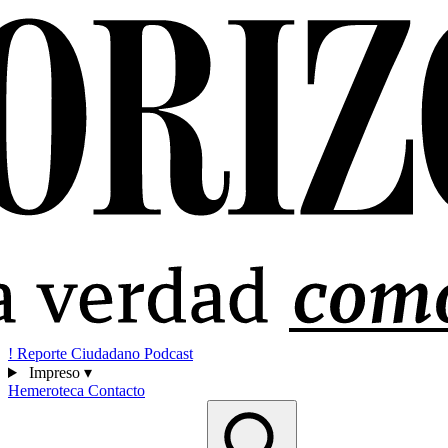
!
Reporte Ciudadano
Podcast
Impreso
▾
Hemeroteca
Contacto