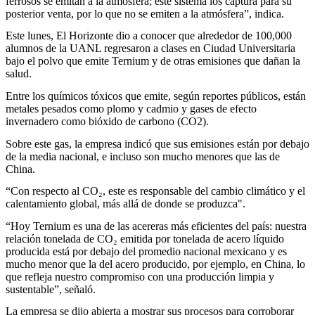
ferrosos se emitan a la atmósfera; este sistema los captura para su
posterior venta, por lo que no se emiten a la atmósfera”, indica.
Este lunes, El Horizonte dio a conocer que alrededor de 100,000
alumnos de la UANL regresaron a clases en Ciudad Universitaria
bajo el polvo que emite Ternium y de otras emisiones que dañan la
salud.
Entre los químicos tóxicos que emite, según reportes públicos, están
metales pesados como plomo y cadmio y gases de efecto
invernadero como bióxido de carbono (CO2).
Sobre este gas, la empresa indicó que sus emisiones están por debajo
de la media nacional, e incluso son mucho menores que las de
China.
“Con respecto al CO₂, este es responsable del cambio climático y el
calentamiento global, más allá de donde se produzca".
“Hoy Ternium es una de las acereras más eficientes del país: nuestra
relación tonelada de CO₂ emitida por tonelada de acero líquido
producida está por debajo del promedio nacional mexicano y es
mucho menor que la del acero producido, por ejemplo, en China, lo
que refleja nuestro compromiso con una producción limpia y
sustentable”, señaló.
La empresa se dijo abierta a mostrar sus procesos para corroborar