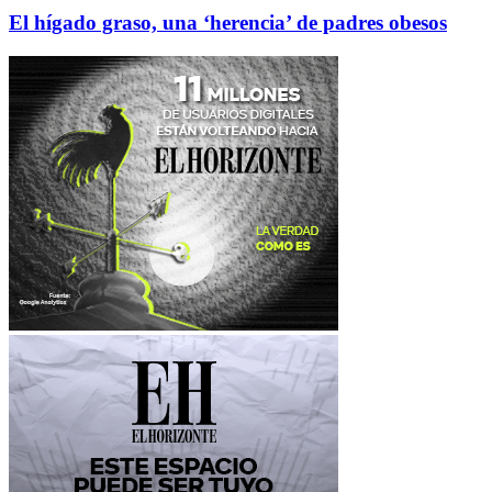
El hígado graso, una ‘herencia’ de padres obesos