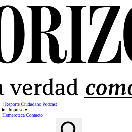
!
Reporte Ciudadano
Podcast
Impreso
▾
Hemeroteca
Contacto