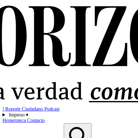
!
Reporte Ciudadano
Podcast
Impreso
▾
Hemeroteca
Contacto