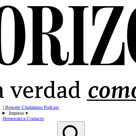
!
Reporte Ciudadano
Podcast
Impreso
▾
Hemeroteca
Contacto