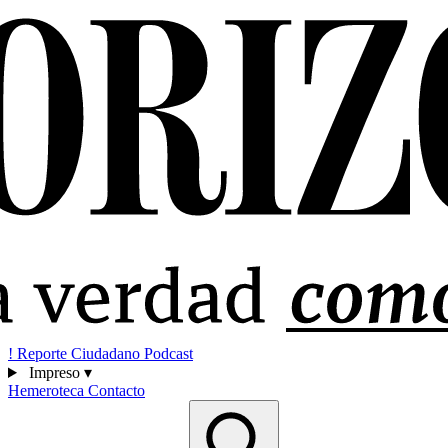
!
Reporte Ciudadano
Podcast
Impreso
▾
Hemeroteca
Contacto