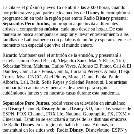
La cita es el próximo jueves 16 de abril a las 20:00 horas, cuando
por primera vez gran parte de los medios de
Disney
interrumpirán su
programación en toda la región para emitir Radio
Disney
presenta:
Separados Pero Juntos
, un programa que invita a diferentes
artistas a compartir su
música
, cada uno desde su hogar. De esta
manera se busca acompañar e inspirar y llevar entretenimiento a las
familias de Latinoamérica con palabras de unión y esperanza en este
momento tan especial que vive el mundo entero.
Ricardo Montaner será el anfitrión de la emisión, y presentará a
estrellas como David Bisbal, Alejandro Sanz, Mau Y Ricky, Tini,
Sebastián Yatra, Maluma, Carlos Vives, Alfonso El Pintor, Cali & El
Dandee, Cami, Luis Fonsi, Camilo, Luciano Pereyra, Aitana, Diego
Torres, Mya, CNCO, Abel Pintos, Morat, Danna Paola, Pablo
Alborán, Lali, Reik, Sofía Reyes y Soledad Pastorutti. Los artistas
compartirán canciones y mensajes de aliento para seguir
cuidándonos juntos y en nuestras casas durante esta pandemia.
Separados Pero Juntos
, podrá verse en televisión en simultáneo,
en
Disney
Channel,
Disney
Junior,
Disney
XD, todas las señales de
ESPN, FOX Channel, FOX life, National Geographic, FX, FXM y
Cinecanal. También se escuchará a través de las distintas emisoras
de Radio
Disney
en la región de habla hispana. Además, se
transmitirá en los sitios web: Radio
Disney
, Disneylatino, ESPN y