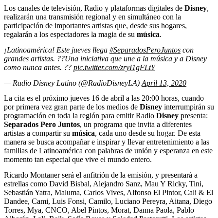
Los canales de televisión, Radio y plataformas digitales de
Disney
,
realizarán una transmisión regional y en simultáneo con la
participación de importantes artistas que, desde sus hogares,
regalarán a los espectadores la magia de su
música
.
¡Latinoamérica! Este jueves llega
#SeparadosPeroJuntos
con
grandes artistas. ??Una iniciativa que une a la música y a Disney
como nunca antes. ??
pic.twitter.com/zryI1gFLtY
— Radio Disney Latino (@RadioDisneyLA)
April 13, 2020
La cita es el próximo jueves 16 de abril a las 20:00 horas, cuando
por primera vez gran parte de los medios de
Disney
interrumpirán su
programación en toda la región para emitir Radio
Disney
presenta:
Separados Pero Juntos
, un programa que invita a diferentes
artistas a compartir su
música
, cada uno desde su hogar. De esta
manera se busca acompañar e inspirar y llevar entretenimiento a las
familias de Latinoamérica con palabras de unión y esperanza en este
momento tan especial que vive el mundo entero.
Ricardo Montaner será el anfitrión de la emisión, y presentará a
estrellas como David Bisbal, Alejandro Sanz, Mau Y Ricky, Tini,
Sebastián Yatra, Maluma, Carlos Vives, Alfonso El Pintor, Cali & El
Dandee, Cami, Luis Fonsi, Camilo, Luciano Pereyra, Aitana, Diego
Torres, Mya, CNCO, Abel Pintos, Morat, Danna Paola, Pablo