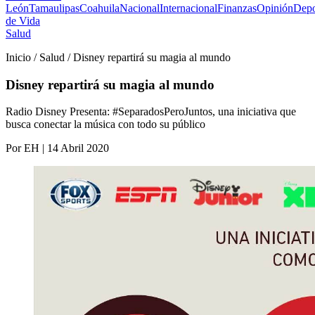
León
Tamaulipas
Coahuila
Nacional
Internacional
Finanzas
Opinión
Depo
de Vida
Salud
Inicio / Salud / Disney repartirá su magia al mundo
Disney repartirá su magia al mundo
Radio Disney Presenta: #SeparadosPeroJuntos, una iniciativa que
busca conectar la música con todo su público
Por EH | 14 Abril 2020