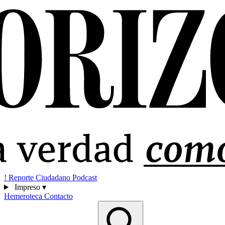
!
Reporte Ciudadano
Podcast
Impreso
▾
Hemeroteca
Contacto