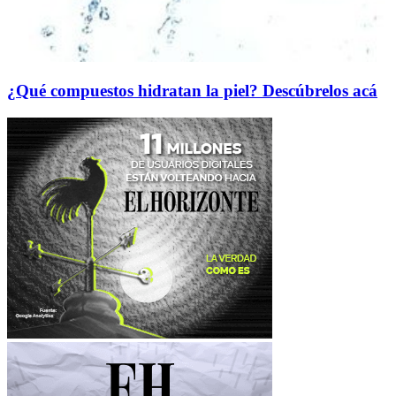
¿Qué compuestos hidratan la piel? Descúbrelos acá