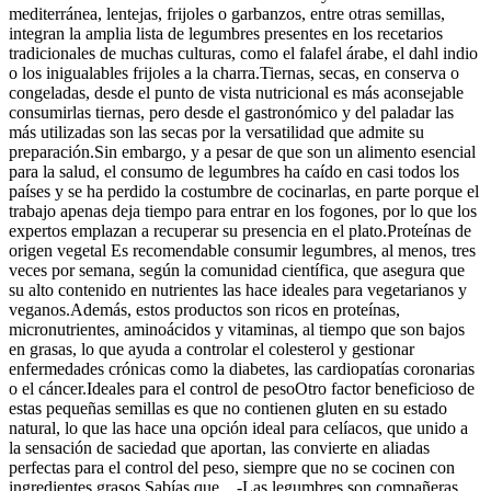
mediterránea, lentejas, frijoles o garbanzos, entre otras semillas,
integran la amplia lista de legumbres presentes en los recetarios
tradicionales de muchas culturas, como el falafel árabe, el dahl indio
o los inigualables frijoles a la charra.Tiernas, secas, en conserva o
congeladas, desde el punto de vista nutricional es más aconsejable
consumirlas tiernas, pero desde el gastronómico y del paladar las
más utilizadas son las secas por la versatilidad que admite su
preparación.Sin embargo, y a pesar de que son un alimento esencial
para la salud, el consumo de legumbres ha caído en casi todos los
países y se ha perdido la costumbre de cocinarlas, en parte porque el
trabajo apenas deja tiempo para entrar en los fogones, por lo que los
expertos emplazan a recuperar su presencia en el plato.Proteínas de
origen vegetal Es recomendable consumir legumbres, al menos, tres
veces por semana, según la comunidad científica, que asegura que
su alto contenido en nutrientes las hace ideales para vegetarianos y
veganos.Además, estos productos son ricos en proteínas,
micronutrientes, aminoácidos y vitaminas, al tiempo que son bajos
en grasas, lo que ayuda a controlar el colesterol y gestionar
enfermedades crónicas como la diabetes, las cardiopatías coronarias
o el cáncer.Ideales para el control de pesoOtro factor beneficioso de
estas pequeñas semillas es que no contienen gluten en su estado
natural, lo que las hace una opción ideal para celíacos, que unido a
la sensación de saciedad que aportan, las convierte en aliadas
perfectas para el control del peso, siempre que no se cocinen con
ingredientes grasos.Sabías que…-Las legumbres son compañeras