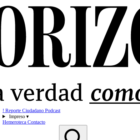
!
Reporte Ciudadano
Podcast
Impreso
▾
Hemeroteca
Contacto