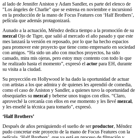
al lado de Jennifer Aniston y Adam Sandler, es parte del elenco de
"Los ángeles de Charlie" que se estrena en noviembre e incursionó
en la producción de la mano de Focus Features con ‘Half Brothers’,
película que además protagonizará.
Aunado a la actuación, Méndez dedica tiempo a la promoción de su
mezcal
Ojo de Tigre, que salió al mercado el año pasado y que este
mes lanzará la versión en reposado, por lo que ha hecho espacios
para promover este proyecto que tiene como empresario en sociedad
con amigos. “Ha sido un año con muchos proyectos, ha sido
cansado, mira mis ojeras, pero estoy muy contento con todo lo que
he realizado hasta el momento”, expresó el
actor
para EH, durante
su visita a la ciudad.
Su proyección en Hollywood le ha dado la oportunidad de actuar
con artistas a los que admira y de quienes les aprendió de comedia,
como el caso de Aniston y Sandler, a quienes tuvo la oportunidad de
obsequiarles su
mezcal
y beberse unos tragos con ellos. “Claro,
aproveché la cercanía con ellos en ese momento y les llevé
mezcal
,
y les enseñé la técnica para tomarlo", expresó.
‘Half Brothers’
Después de años persiguiendo el sueño de ser
productor
, Méndez
pudo concretar este proyecto de la mano de Focus Features con la
película ‘Half Brothers’, que ya está en proceso de filmación y