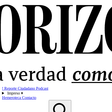
!
Reporte Ciudadano
Podcast
Impreso
▾
Hemeroteca
Contacto