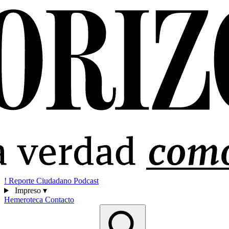
!
Reporte Ciudadano
Podcast
Impreso
▾
Hemeroteca
Contacto