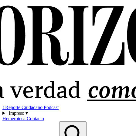
!
Reporte Ciudadano
Podcast
Impreso
▾
Hemeroteca
Contacto