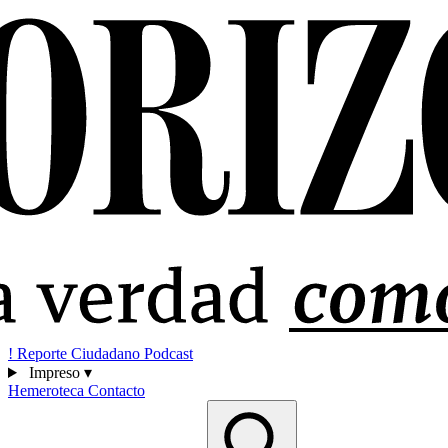
!
Reporte Ciudadano
Podcast
Impreso
▾
Hemeroteca
Contacto