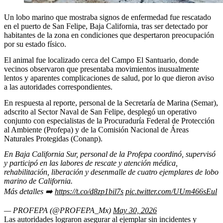
Un lobo marino que mostraba signos de enfermedad fue rescatado
en el puerto de San Felipe, Baja California, tras ser detectado por
habitantes de la zona en condiciones que despertaron preocupación
por su estado físico.
El animal fue localizado cerca del Campo El Santuario, donde
vecinos observaron que presentaba movimientos inusualmente
lentos y aparentes complicaciones de salud, por lo que dieron aviso
a las autoridades correspondientes.
En respuesta al reporte, personal de la Secretaría de Marina (Semar),
adscrito al Sector Naval de San Felipe, desplegó un operativo
conjunto con especialistas de la Procuraduría Federal de Protección
al Ambiente (Profepa) y de la Comisión Nacional de Áreas
Naturales Protegidas (Conanp).
En Baja California Sur, personal de la Profepa coordinó, supervisó
y participó en las labores de rescate y atención médica,
rehabilitación, liberación y desenmalle de cuatro ejemplares de lobo
marino de California.
Más detalles ➡️
https://t.co/d8zp1bil7s
pic.twitter.com/UUm466sEul
— PROFEPA (@PROFEPA_Mx)
May 30, 2026
Las autoridades lograron asegurar al ejemplar sin incidentes y