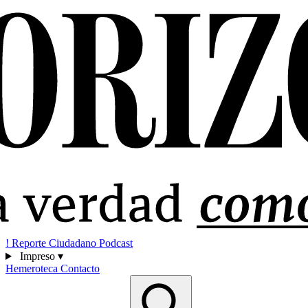
!
Reporte Ciudadano
Podcast
Impreso
▾
Hemeroteca
Contacto