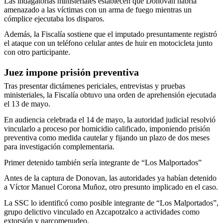
Las indagatorias ministeriales establecen que Donovan habría
amenazado a las víctimas con un arma de fuego mientras un
cómplice ejecutaba los disparos.
Además, la Fiscalía sostiene que el imputado presuntamente registró
el ataque con un teléfono celular antes de huir en motocicleta junto
con otro participante.
Juez impone prisión preventiva
Tras presentar dictámenes periciales, entrevistas y pruebas
ministeriales, la Fiscalía obtuvo una orden de aprehensión ejecutada
el 13 de mayo.
En audiencia celebrada el 14 de mayo, la autoridad judicial resolvió
vincularlo a proceso por homicidio calificado, imponiendo prisión
preventiva como medida cautelar y fijando un plazo de dos meses
para investigación complementaria.
Primer detenido también sería integrante de “Los Malportados”
Antes de la captura de Donovan, las autoridades ya habían detenido
a Víctor Manuel Corona Muñoz, otro presunto implicado en el caso.
La SSC lo identificó como posible integrante de “Los Malportados”,
grupo delictivo vinculado en Azcapotzalco a actividades como
extorsión y narcomenudeo.