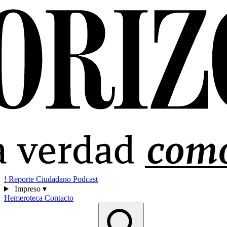
!
Reporte Ciudadano
Podcast
Impreso
▾
Hemeroteca
Contacto