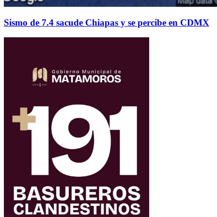
Sismo de 7.4 sacude Chiapas y se percibe en CDMX