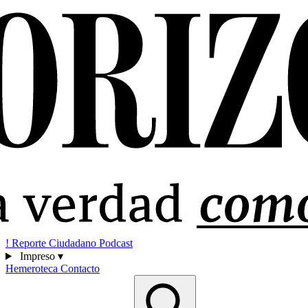
!
Reporte Ciudadano
Podcast
Impreso
▾
Hemeroteca
Contacto