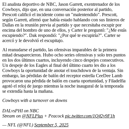
El analista deportivo de NBC, Jason Garrett, exentrenador de los
Cowboys, dijo que, en una conversación posterior al partido,
Prescott calificó el incidente como un "malentendido". Prescott,
según Garrett, afirmó que había estado hablando con sus linieros de
Dallas en la reunión previa al partido y que necesitaba escupir por
encima del hombro de uno de ellos, y Carter le preguntó: "¿Me estás
escupiendo?". Dak respondió: "¿Por qué te escupiría?". Carter se
acercó y le devolvió el escupitajo.
Al reanudarse el partido, las ofensivas imparables de la primera
mitad desaparecieron. Hubo ocho series ofensivas y solo tres puntos
en los dos últimos cuartos, incluyendo cinco despejes consecutivos.
Un despeje de los Eagles al final del último cuarto les dio a los
Cowboys la oportunidad de anotar el touchdown de la ventaja. Sin
embargo, las pérdidas de balón del receptor estrella CeeDee Lamb
provocaron una pérdida de balón en cuarta oportunidad, y Filadelfia
agotó el reloj de juego mientras la noche inaugural de la temporada
se extendía hasta la mañana.
Cowboys with a turnover on downs
DALvsPHI on NBC
Stream on
@NFLPlus
+ Peacock
pic.twitter.com/1Qjf2y9F1h
— NFL (@NFL)
September 5, 2025