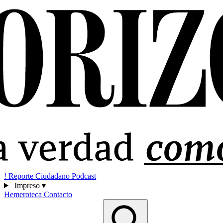
!
Reporte Ciudadano
Podcast
Impreso
▾
Hemeroteca
Contacto