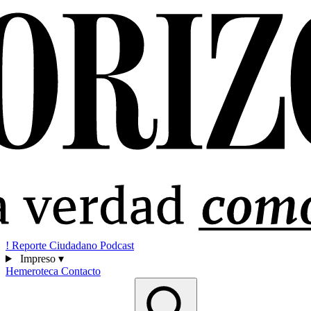
!
Reporte Ciudadano
Podcast
Impreso
▾
Hemeroteca
Contacto