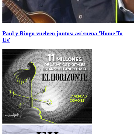
Paul y Ringo vuelven juntos: así suena 'Home To
Us'