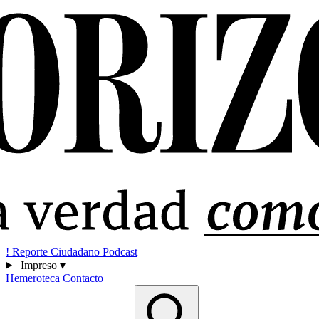
!
Reporte Ciudadano
Podcast
Impreso
▾
Hemeroteca
Contacto