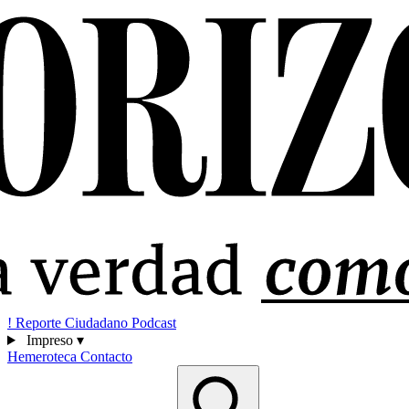
!
Reporte Ciudadano
Podcast
Impreso
▾
Hemeroteca
Contacto