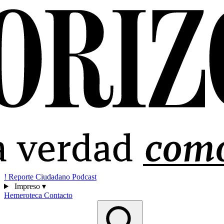
!
Reporte Ciudadano
Podcast
Impreso
▾
Hemeroteca
Contacto