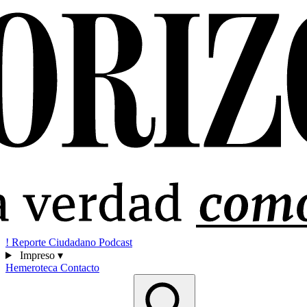
!
Reporte Ciudadano
Podcast
Impreso
▾
Hemeroteca
Contacto