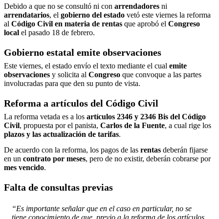
Debido a que no se consultó ni con
arrendadores
ni
arrendatarios
, el
gobierno del estado
vetó este viernes la reforma
al
Código Civil en materia de rentas
que aprobó el
Congreso
local
el pasado 18 de febrero.
Gobierno estatal emite observaciones
Este viernes, el estado envío el texto mediante el cual
emite
observaciones
y solicita al
Congreso
que convoque a las partes
involucradas para que den su punto de vista.
Reforma a artículos del Código Civil
La reforma vetada es a los
artículos 2346 y 2346 Bis del Código
Civil
, propuesta por el panista,
Carlos de la Fuente
, a cual rige los
plazos y las actualización de tarifas
.
De acuerdo con la reforma, los pagos de las
rentas
deberán fijarse
en un
contrato por meses
, pero de no existir, deberán cobrarse por
mes vencido
.
Falta de consultas previas
“Es importante señalar que en el caso en particular, no se
tiene conocimiento de que, previo a la reforma de los artículos