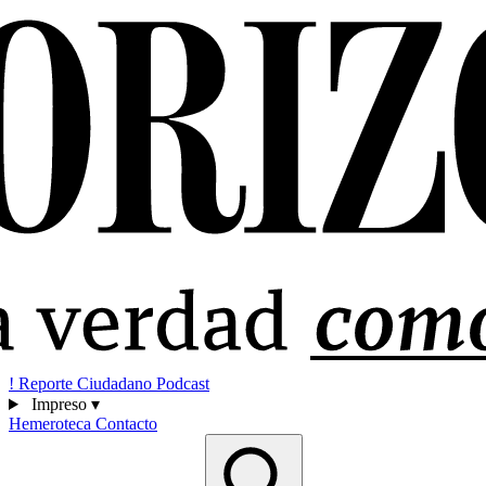
!
Reporte Ciudadano
Podcast
Impreso
▾
Hemeroteca
Contacto