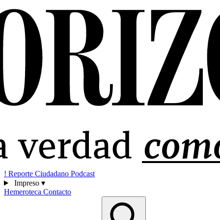
!
Reporte Ciudadano
Podcast
Impreso
▾
Hemeroteca
Contacto