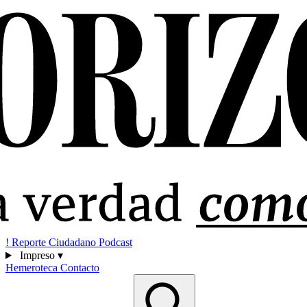
!
Reporte Ciudadano
Podcast
Impreso
▾
Hemeroteca
Contacto