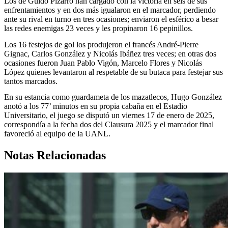
Los de Guido Pizarro han cargado con la victoria en seis de sus
enfrentamientos y en dos más igualaron en el marcador, perdiendo
ante su rival en turno en tres ocasiones; enviaron el esférico a besar
las redes enemigas 23 veces y les propinaron 16 pepinillos.
Los 16 festejos de gol los produjeron el francés André-Pierre
Gignac, Carlos González y Nicolás Ibáñez tres veces; en otras dos
ocasiones fueron Juan Pablo Vigón, Marcelo Flores y Nicolás
López quienes levantaron al respetable de su butaca para festejar sus
tantos marcados.
En su estancia como guardameta de los mazatlecos, Hugo González
anotó a los 77’ minutos en su propia cabaña en el Estadio
Universitario, el juego se disputó un viernes 17 de enero de 2025,
correspondía a la fecha dos del Clausura 2025 y el marcador final
favoreció al equipo de la UANL.
Notas Relacionadas