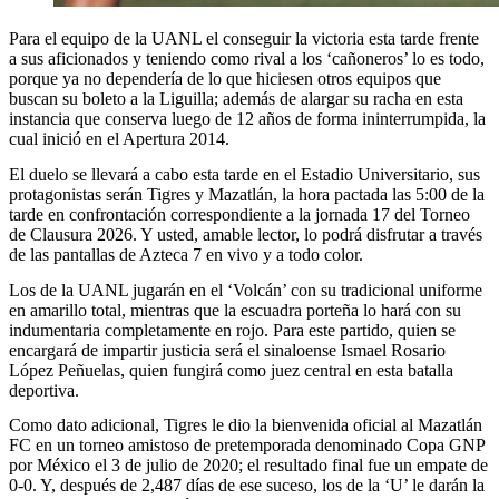
Para el equipo de la UANL el conseguir la victoria esta tarde frente
a sus aficionados y teniendo como rival a los ‘cañoneros’ lo es todo,
porque ya no dependería de lo que hiciesen otros equipos que
buscan su boleto a la Liguilla; además de alargar su racha en esta
instancia que conserva luego de 12 años de forma ininterrumpida, la
cual inició en el Apertura 2014.
El duelo se llevará a cabo esta tarde en el Estadio Universitario, sus
protagonistas serán Tigres y Mazatlán, la hora pactada las 5:00 de la
tarde en confrontación correspondiente a la jornada 17 del Torneo
de Clausura 2026. Y usted, amable lector, lo podrá disfrutar a través
de las pantallas de Azteca 7 en vivo y a todo color.
Los de la UANL jugarán en el ‘Volcán’ con su tradicional uniforme
en amarillo total, mientras que la escuadra porteña lo hará con su
indumentaria completamente en rojo. Para este partido, quien se
encargará de impartir justicia será el sinaloense Ismael Rosario
López Peñuelas, quien fungirá como juez central en esta batalla
deportiva.
Como dato adicional, Tigres le dio la bienvenida oficial al Mazatlán
FC en un torneo amistoso de pretemporada denominado Copa GNP
por México el 3 de julio de 2020; el resultado final fue un empate de
0-0. Y, después de 2,487 días de ese suceso, los de la ‘U’ le darán la