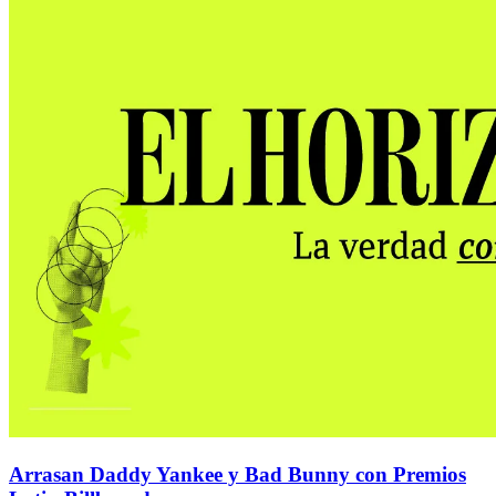
Arrasan Daddy Yankee y Bad Bunny con Premios