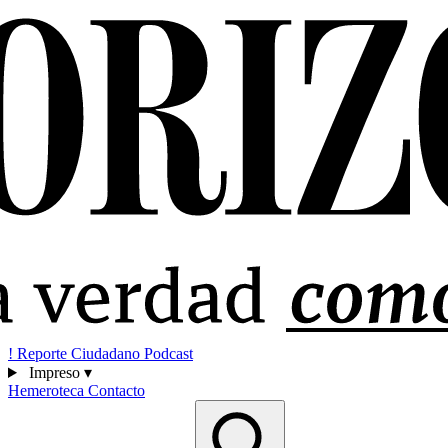
!
Reporte Ciudadano
Podcast
Impreso
▾
Hemeroteca
Contacto