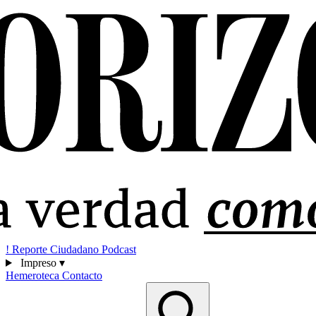
!
Reporte Ciudadano
Podcast
Impreso
▾
Hemeroteca
Contacto