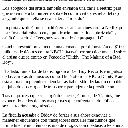
Los abogados del artista también enviaron una carta a Netflix para
que no emitiera la miniserie sobre la controvertida estrella del rap
alegando que en ella se usa material "robado".
Un portavoz de Combs incidió en las acusaciones contra Netflix por
usar “material robado cuya publicación nunca fue autorizada” y
calificó la serie de “vergonzoso artículo de propaganda”.
Combs presentó previamente una demanda por difamación de $100
millones de dólares contra NBCUniversal por otro documental sobre
el artista que se emitió en Peacock: "Diddy: The Making of a Bad
Boy".
El artista, fundador de la discográfica Bad Boy Records e impulsor
de las carreras de músicos como The Notorious BIG o Danity Kane,
está ahora cumpliendo sentencia tras haber sido declarado culpable
en julio de dos cargos de transporte para ejercer la prostitución.
Tras un proceso que se alargó dos meses, Combs, de 55 años, fue
exonerado de los delitos más graves que enfrentaba, de tráfico
sexual y crimen organizado.
La fiscalía acusaba a Diddy de forzar a sus ahora exnovias a
mantener encuentros con trabajadores sexuales masculinos que
normalmente incluían consumo de drogas, como éxtasis o ketamina,