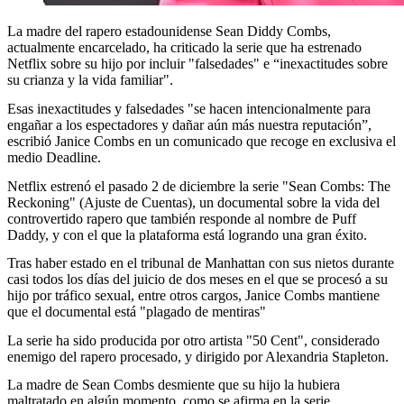
La madre del rapero estadounidense Sean Diddy Combs,
actualmente encarcelado, ha criticado la serie que ha estrenado
Netflix sobre su hijo por incluir "falsedades" e “inexactitudes sobre
su crianza y la vida familiar".
Esas inexactitudes y falsedades "se hacen intencionalmente para
engañar a los espectadores y dañar aún más nuestra reputación”,
escribió Janice Combs en un comunicado que recoge en exclusiva el
medio Deadline.
Netflix estrenó el pasado 2 de diciembre la serie "Sean Combs: The
Reckoning" (Ajuste de Cuentas), un documental sobre la vida del
controvertido rapero que también responde al nombre de Puff
Daddy, y con el que la plataforma está logrando una gran éxito.
Tras haber estado en el tribunal de Manhattan con sus nietos durante
casi todos los días del juicio de dos meses en el que se procesó a su
hijo por tráfico sexual, entre otros cargos, Janice Combs mantiene
que el documental está "plagado de mentiras"
La serie ha sido producida por otro artista "50 Cent", considerado
enemigo del rapero procesado, y dirigido por Alexandria Stapleton.
La madre de Sean Combs desmiente que su hijo la hubiera
maltratado en algún momento, como se afirma en la serie.