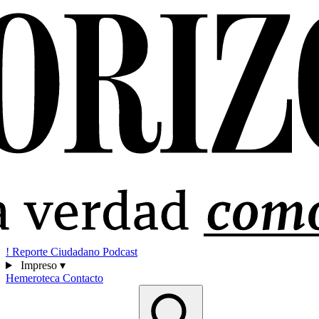
!
Reporte Ciudadano
Podcast
Impreso
▾
Hemeroteca
Contacto