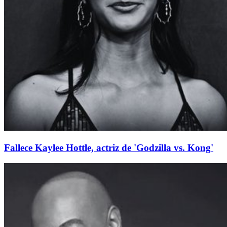
Fallece Kaylee Hottle, actriz de 'Godzilla vs. Kong'