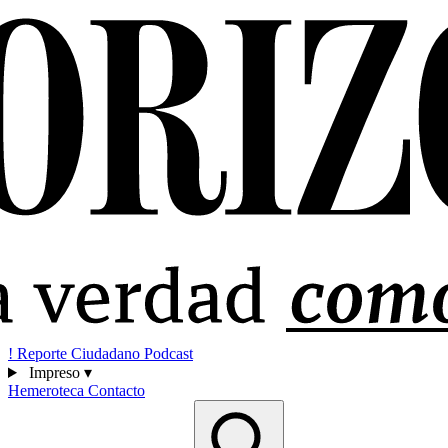
!
Reporte Ciudadano
Podcast
Impreso
▾
Hemeroteca
Contacto