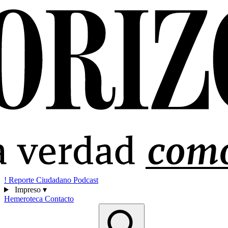
!
Reporte Ciudadano
Podcast
Impreso
▾
Hemeroteca
Contacto