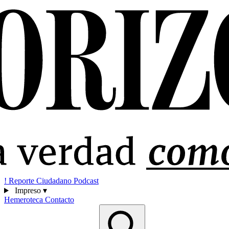
!
Reporte Ciudadano
Podcast
Impreso
▾
Hemeroteca
Contacto