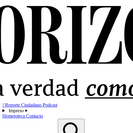
!
Reporte Ciudadano
Podcast
Impreso
▾
Hemeroteca
Contacto