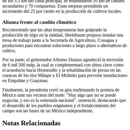
de los 3.5 km del canal principal, se rehabilitaron 10 km de canales
secundarios y 70 compuertas. Estas mejoras permitirán un
incremento del 25 por ciento en la producción de cultivos locales.
Alianza frente al cambio climático
Reconociendo que las altas temperaturas han golpeado la
producción de trigo en la entidad, Sheinbaum propuso instalar una
mesa de trabajo junto a la Secretaría de Agricultura, Conagua y
productores para encontrar soluciones a largo plazo o alternativas de
cultivo.
Por su parte, el gobernador Alfonso Durazo agradeció la inversión
de 6 mil 500 mdp, la cual se complementará con obras clave como
el acueducto hacia Hermosillo y la rehabilitación de presas en las
cuencas de los ríos Mátape y El Molinito para prevenir inundaciones
en Empalme y Guaymas
.
Finalmente, la presidenta cerró su gira reafirmando la postura de
México ante sus vecinos del norte: "Hay algo que no se puede
negociar, y eso es la soberanía nacional", sentenció, destacando que
el desarrollo de los pueblos originarios y el fortalecimiento del
campo son las bases de un México independiente.
Notas Relacionadas