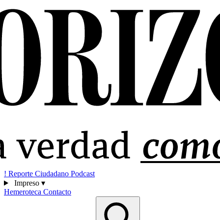
!
Reporte Ciudadano
Podcast
Impreso
▾
Hemeroteca
Contacto