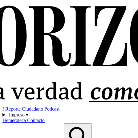
!
Reporte Ciudadano
Podcast
Impreso
▾
Hemeroteca
Contacto