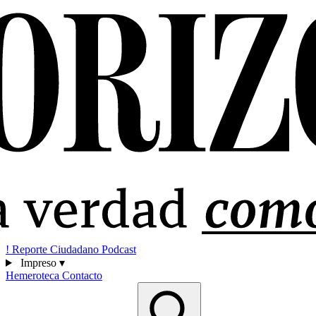
!
Reporte Ciudadano
Podcast
Impreso
▾
Hemeroteca
Contacto