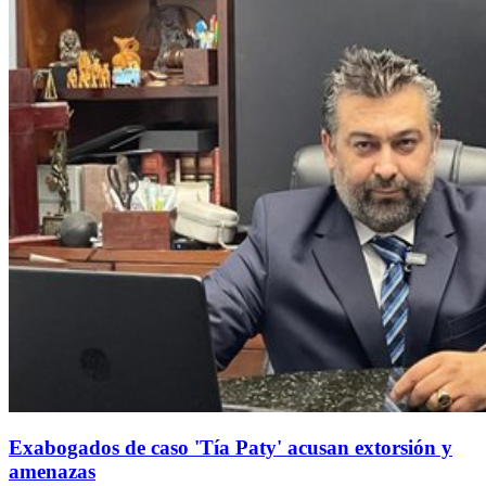
Exabogados de caso 'Tía Paty' acusan extorsión y
amenazas