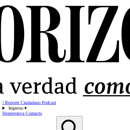
!
Reporte Ciudadano
Podcast
Impreso
▾
Hemeroteca
Contacto