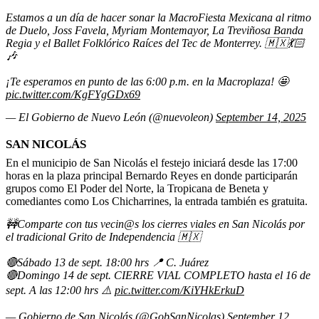
Estamos a un día de hacer sonar la MacroFiesta Mexicana al ritmo
de Duelo, Joss Favela, Myriam Montemayor, La Treviñosa Banda
Regia y el Ballet Folklórico Raíces del Tec de Monterrey. 🇲🇽💃🏻
🎶
¡Te esperamos en punto de las 6:00 p.m. en la Macroplaza! 🤩
pic.twitter.com/KgFYgGDx69
— El Gobierno de Nuevo León (@nuevoleon)
September 14, 2025
SAN NICOLÁS
En el municipio de San Nicolás el festejo iniciará desde las 17:00
horas en la plaza principal Bernardo Reyes en donde participarán
grupos como El Poder del Norte, la Tropicana de Beneta y
comediantes como Los Chicharrines, la entrada también es gratuita.
🚧Comparte con tus vecin@s los cierres viales en San Nicolás por
el tradicional Grito de Independencia 🇲🇽
🔴Sábado 13 de sept. 18:00 hrs 📍 C. Juárez
🔴Domingo 14 de sept. CIERRE VIAL COMPLETO hasta el 16 de
sept. A las 12:00 hrs ⚠️
pic.twitter.com/KiYHkErkuD
— Gobierno de San Nicolás (@GobSanNicolas)
September 12,