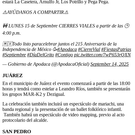
estará La Casetera, Arnulfo Jr, Los Potrillo y Pega Pega.
⚠️AYÚDANOS A COMPARTIR⚠️
🚧 LUNES 15 de Septiembre CIERRES VIALES a partir de las 🕒
4:00 p.m.
🇲🇽Todo listo paracelebrar juntos el 215 Aniversario de la
Independencia de México 🥳
#Apodaca
#CierreVial
#FiestasPatrias
#Septiembre
#DíaDelGrito
#Contigo
pic.twitter.com/7wP653rQXN
— Gobierno de Apodaca (@ApodacaOficial)
September 14, 2025
JUÁREZ
En el municipio de Juárez el evento comenzará a partir de las 18:00
horas y tendrá como estelar a Leandro Ríos, también se presentarán
los grupos MAR-K2 y Dezigual.
La celebración también incluirá un espectáculo de mariachi, una
banda regional y la presentación de un ballet folklórico infantil.
También habrá un espectáculo de video mapping, previo al acto
protocolario del alcalde.
SAN PEDRO