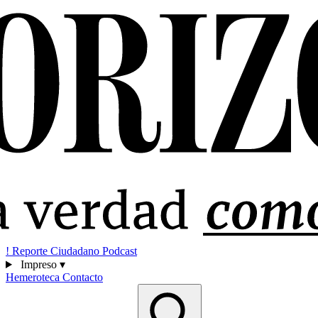
!
Reporte Ciudadano
Podcast
Impreso
▾
Hemeroteca
Contacto