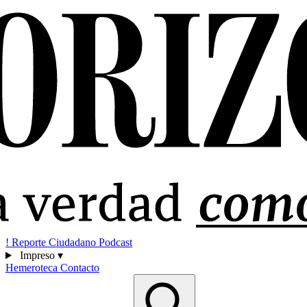
!
Reporte Ciudadano
Podcast
Impreso
▾
Hemeroteca
Contacto