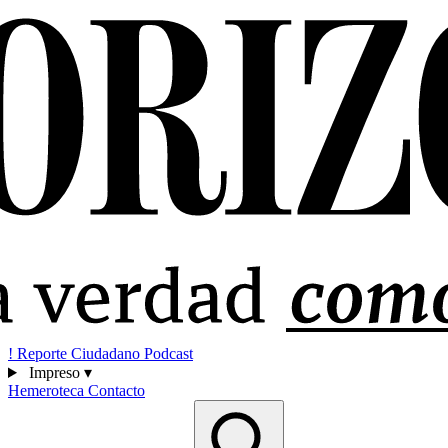
!
Reporte Ciudadano
Podcast
Impreso
▾
Hemeroteca
Contacto