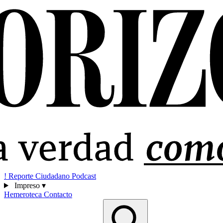
!
Reporte Ciudadano
Podcast
Impreso
▾
Hemeroteca
Contacto