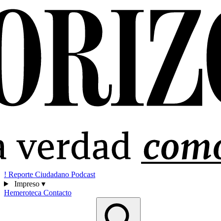
!
Reporte Ciudadano
Podcast
Impreso
▾
Hemeroteca
Contacto