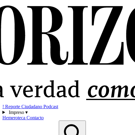
!
Reporte Ciudadano
Podcast
Impreso
▾
Hemeroteca
Contacto