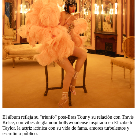
El álbum refleja su "triunfo" post-Eras Tour y su relación con Travis
Kelce, con vibes de glamour hollywoodense inspirado en Elizabeth
Taylor, la actriz icónica con su vida de fama, amores turbulentos y
escrutinio público.