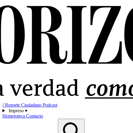
!
Reporte Ciudadano
Podcast
Impreso
▾
Hemeroteca
Contacto