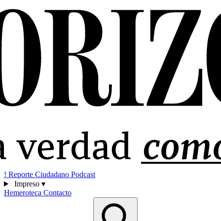
!
Reporte Ciudadano
Podcast
Impreso
▾
Hemeroteca
Contacto