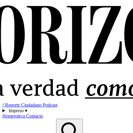
!
Reporte Ciudadano
Podcast
Impreso
▾
Hemeroteca
Contacto