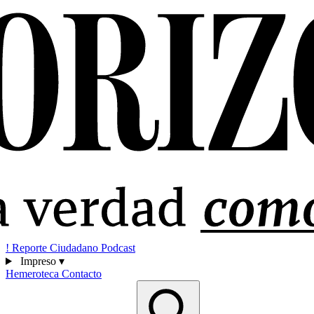
!
Reporte Ciudadano
Podcast
Impreso
▾
Hemeroteca
Contacto