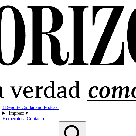
!
Reporte Ciudadano
Podcast
Impreso
▾
Hemeroteca
Contacto