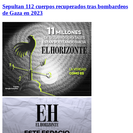
Sepultan 112 cuerpos recuperados tras bombardeos
de Gaza en 2023