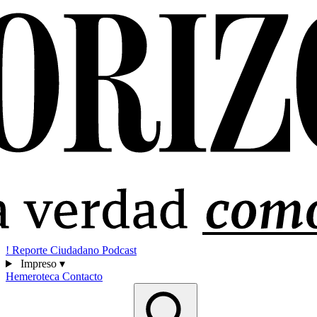
!
Reporte Ciudadano
Podcast
Impreso
▾
Hemeroteca
Contacto